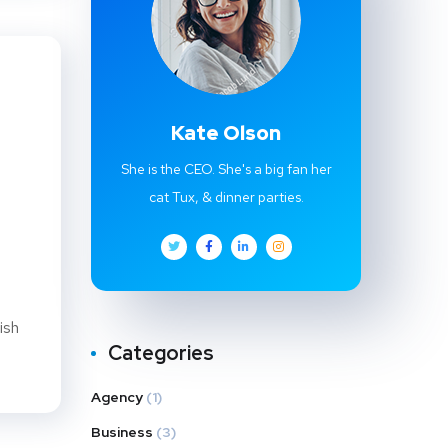
Kate Olson
She is the CEO. She's a big fan her
cat Tux, & dinner parties.
ish
Categories
Agency
(1)
Business
(3)