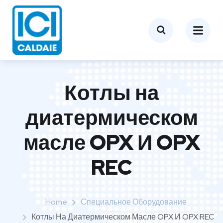
Котлы на
диатермическом
масле OPX И OPX
REC
Home
Специальное Оборудование
Котлы На Диатермическом Масле OPX И OPX REC