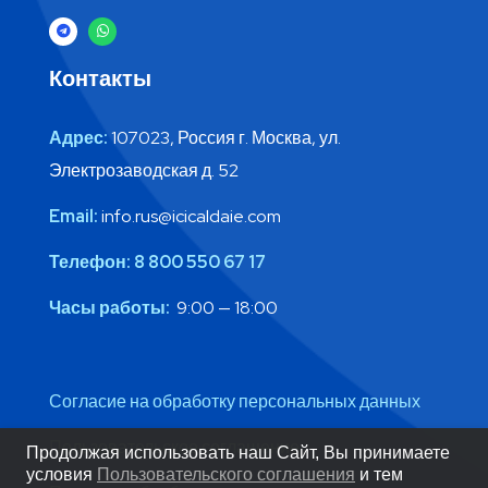
Контакты
Адрес:
107023, Россия г. Москва, ул.
Электрозаводская д. 52
Email:
info.rus@icicaldaie.com
Телефон:
8 800 550 67 17
Часы работы:
9:00 — 18:00
Согласие на обработку персональных данных
Пользовательское соглашение
Продолжая использовать наш Сайт, Вы принимаете
условия
Пользовательского соглашения
и тем