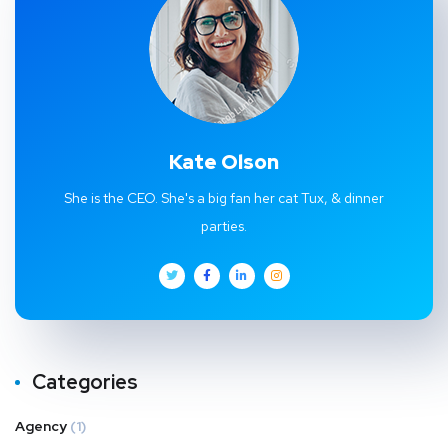
Kate Olson
She is the CEO. She's a big fan her cat Tux, & dinner
parties.
Categories
Agency
(1)