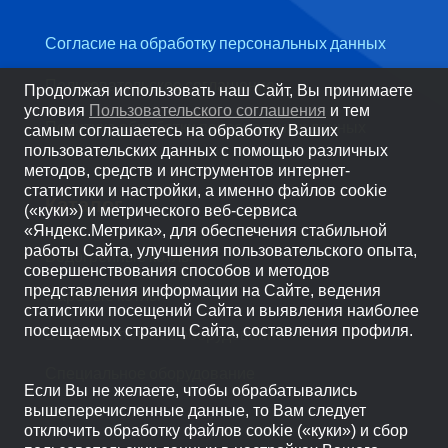
Согласие на обработку персональных данных
Пользовательское соглашение
Продолжая использовать наш Сайт, Вы принимаете
условия
Пользовательского соглашения
и тем
Политика обработки персональных данных
самым соглашаетесь на обработку Ваших
пользовательских данных с помощью различных
методов, средств и инструментов интернет-
статистики и настройки, а именно файлов cookie
Каталог
(«куки») и метрического веб-сервиса
«Яндекс.Метрика», для обеспечения стабильной
работы Сайта, улучшения пользовательского опыта,
Водогрейные котлы
совершенствования способов и методов
представления информации на Сайте, ведения
Паровые котлы
статистики посещений Сайта и выявления наиболее
посещаемых страниц Сайта, составления профиля.
Вспомогательное оборудование
Специальное оборудование
Если Вы не желаете, чтобы обрабатывались
Горелки
вышеперечисленные данные, то Вам следует
отключить обработку файлов cookie («куки») и сбор