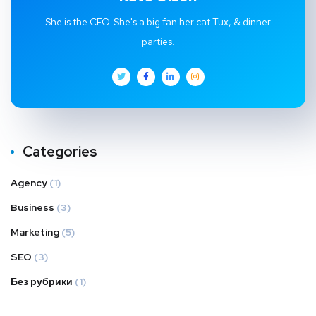
She is the CEO. She's a big fan her cat Tux, & dinner
parties.
Categories
Agency
(1)
Business
(3)
Marketing
(5)
SEO
(3)
Без рубрики
(1)