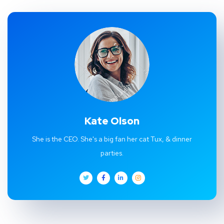
Kate Olson
She is the CEO. She's a big fan her cat Tux, & dinner
parties.