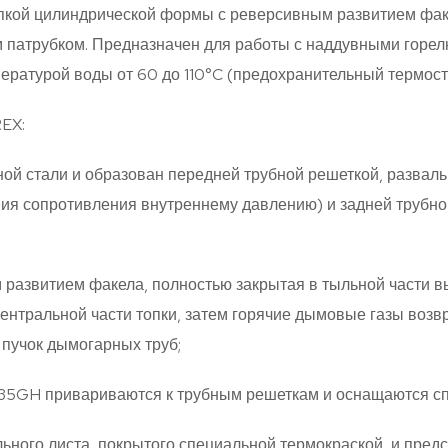
опкой цилиндрической формы с реверсивным развитием фак
атрубком. Предназначен для работы с наддувными горелк
ературой воды от 60 до 110°C (предохранительный термоста
REX:
ной стали и образован передней трубной решеткой, развал
ния сопротивления внутреннему давлению) и задней трубн
развитием факела, полностью закрытая в тыльной части
ентральной части топки, затем горячие дымовые газы воз
 пучок дымогарных труб;
235GH привариваются к трубным решеткам и оснащаются 
ального листа, покрытого специальной термокраской, и пре