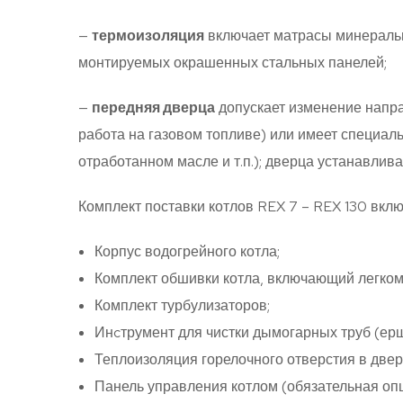
—
термоизоляция
включает матрасы минераль
монтируемых окрашенных стальных панелей;
—
передняя дверца
допускает изменение напра
работа на газовом топливе) или имеет специал
отработанном масле и т.п.); дверца устанавлив
Комплект поставки котлов REX 7 – REX 130 вклю
Корпус водогрейного котла;
Комплект обшивки котла, включающий легко
Комплект турбулизаторов;
Инcтрумент для чистки дымогарных труб (ерш
Теплоизоляция горелочного отверстия в двер
Панель управления котлом (обязательная опц