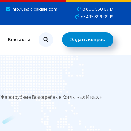
info.rus@icicaldaie.com
8 800 550 67 17
+7 495 899 09 19
Задать вопрос
Контакты
Задать вопрос
Контакты
Жаротрубные Водогрейные Котлы REX И REX F