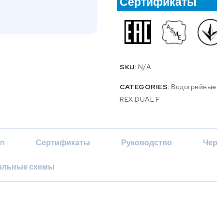
Сертификаты
SKU:
N/A
CATEGORIES:
Водогрейные
REX DUAL F
on
Сертификаты
Руководство
Чер
альные схемы