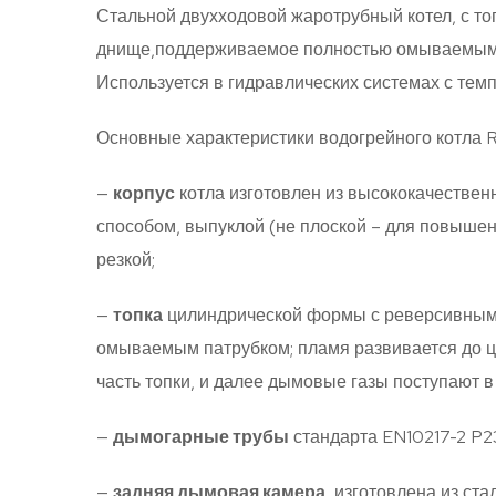
Стальной двухходовой жаротрубный котел, с т
днище,поддерживаемое полностью омываемым п
Используется в гидравлических системах с темп
Основные характеристики водогрейного котла 
—
корпус
котла изготовлен из высококачествен
способом, выпуклой (не плоской – для повыше
резкой;
—
топка
цилиндрической формы с реверсивным 
омываемым патрубком; пламя развивается до ц
часть топки, и далее дымовые газы поступают в
—
дымогарные трубы
стандарта EN10217-2 P
—
задняя дымовая камера
, изготовлена из ст