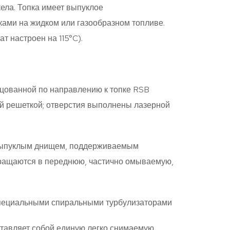
ела. Топка имеет выпуклое
ами на жидком или газообразном топливе.
т настроен на 115°C).
ьцованной по направлению к топке RSB
ой решеткой; отверстия выполнены лазерной
 выпуклым днищем, поддерживаемым
вращаются в переднюю, частично омываемую,
специальными спиральными турбулизаторами
дставляет собой единую легко снимаемую