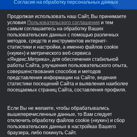
Согласие на обработку персональных данных
Пользовательское соглашение
Продолжая использовать наш Сайт, Вы принимаете
условия
Пользовательского соглашения
и тем
Политика обработки персональных данных
самым соглашаетесь на обработку Ваших
пользовательских данных с помощью различных
методов, средств и инструментов интернет-
статистики и настройки, а именно файлов cookie
Каталог
(«куки») и метрического веб-сервиса
«Яндекс.Метрика», для обеспечения стабильной
работы Сайта, улучшения пользовательского опыта,
Водогрейные котлы
совершенствования способов и методов
представления информации на Сайте, ведения
Паровые котлы
статистики посещений Сайта и выявления наиболее
посещаемых страниц Сайта, составления профиля.
Вспомогательное оборудование
Специальное оборудование
Если Вы не желаете, чтобы обрабатывались
Горелки
вышеперечисленные данные, то Вам следует
отключить обработку файлов cookie («куки») и сбор
пользовательских данных в настройках Вашего
браузера, либо покинуть Сайт.