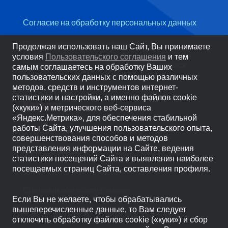
Согласие на обработку персональных данных
Пользовательское соглашение
Продолжая использовать наш Сайт, Вы принимаете
условия
Пользовательского соглашения
и тем
Политика обработки персональных данных
самым соглашаетесь на обработку Ваших
пользовательских данных с помощью различных
методов, средств и инструментов интернет-
статистики и настройки, а именно файлов cookie
Каталог
(«куки») и метрического веб-сервиса
«Яндекс.Метрика», для обеспечения стабильной
работы Сайта, улучшения пользовательского опыта,
Водогрейные котлы
совершенствования способов и методов
представления информации на Сайте, ведения
Паровые котлы
статистики посещений Сайта и выявления наиболее
посещаемых страниц Сайта, составления профиля.
Вспомогательное оборудование
Специальное оборудование
Если Вы не желаете, чтобы обрабатывались
Горелки
вышеперечисленные данные, то Вам следует
отключить обработку файлов cookie («куки») и сбор