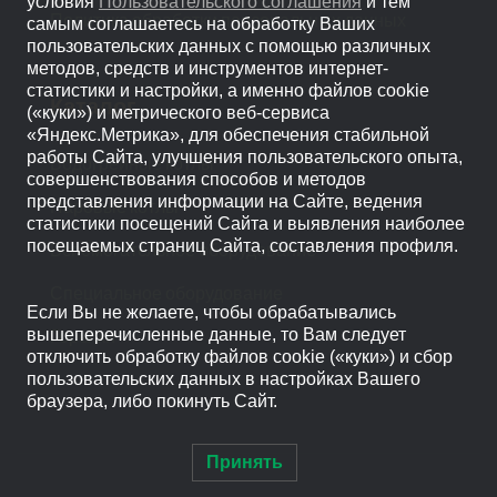
условия
Пользовательского соглашения
и тем
Политика обработки персональных данных
самым соглашаетесь на обработку Ваших
пользовательских данных с помощью различных
методов, средств и инструментов интернет-
статистики и настройки, а именно файлов cookie
Каталог
(«куки») и метрического веб-сервиса
«Яндекс.Метрика», для обеспечения стабильной
работы Сайта, улучшения пользовательского опыта,
Водогрейные котлы
совершенствования способов и методов
представления информации на Сайте, ведения
Паровые котлы
статистики посещений Сайта и выявления наиболее
посещаемых страниц Сайта, составления профиля.
Вспомогательное оборудование
Специальное оборудование
Если Вы не желаете, чтобы обрабатывались
вышеперечисленные данные, то Вам следует
Горелки
отключить обработку файлов cookie («куки») и сбор
пользовательских данных в настройках Вашего
браузера, либо покинуть Сайт.
Принять