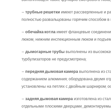
—
трубные решетки
имеют рассверленные и ра
полностью развальцованы горячим способом в 
—
обечайка котла
имеет фланцевые соединения
люком, нижним инспекционным люком и подъем
—
дымогарные трубы
выполнены из высококач
турбулизаторов не предусмотрена;
—
передняя дымовая камера
выполнена из ст
содержанием алюминия; оборудована двумя о
установлены на петлях с двойным шарниром; ос
—
задняя дымовая камера
изготовлена из ста
отдельными плоскими дверцами, демонтируемым