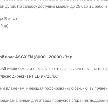
й дугой. По запросу доступны модели до 25 бар и с рабоче
о 195 °С)
 бар)
той воде ASGX EN (8000…20000 кВт):
ной стали P265GH UNI EN 10028/2 и P275NH UNI EN 10028/3
ласно директиве PED 97/23/EC;
им пламенем, имеющая гофрированную секцию, выполнен
 предназначенная для отвода продуктов сгорания, поддерж