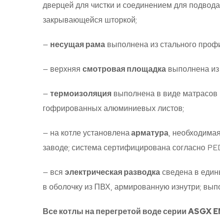
дверцей для чистки и соединением для подвода
закрывающейся шторкой;
—
несущая рама
выполнена из стального профил
— верхняя
смотровая площадка
выполнена из 
—
термоизоляция
выполнена в виде матрасов 
гофрированных алюминиевых листов;
— на котле установлена
арматура
, необходима
заводе; система сертифицирована согласно PE
— вся
электрическая разводка
сведена в един
в оболочку из ПВХ, армированную изнутри; вы
Все котлы на перегретой воде серии ASGX 