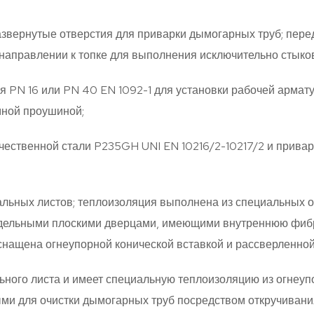
звернутые отверстия для приварки дымогарных труб; пере
направлении к топке для выполнения исключительно стыко
 PN 16 или PN 40 EN 1092-1 для установки рабочей армат
ной проушиной;
ественной стали P235GH UNI EN 10216/2-10217/2 и привар
альных листов; теплоизоляция выполнена из специальных 
тдельными плоскими дверцами, имеющими внутреннюю фиб
нащена огнеупорной конической вставкой и рассверленной 
льного листа и имеет специальную теплоизоляцию из огнеу
и для очистки дымогарных труб посредством откручивани