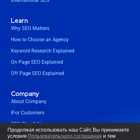
International SEO
Learn
Why SEO Matters
How to Choose an Agency
Keyword Research Explained
On Page SEO Explained
Off Page SEO Explained
Company
About Company
IFor Customers
SEO Blog & News
Продолжая использовать наш Сайт, Вы принимаете
Careers & Reviews
условия
Пользовательского соглашения
и тем